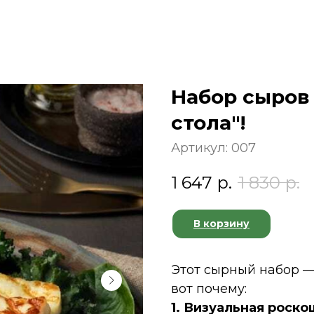
Набор сыров
стола"!
Артикул:
007
1 647
р.
1 830
р.
В корзину
Этот сырный набор —
вот почему:
1. Визуальная роско