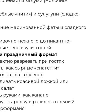
-солёная) и халуми (молочно-
есёлые «нити») и сулугуни (сладко-
тание маринованной феты и сладкого
ливочно-нежного до пикантно-
яет все вкусы гостей.
 и праздничный формат
ктно разрезать при гостях
ть, как сырные «спагетти»
ь на глазах у всех
вливать красивой ложкой или
 салат
ь руками, как канапе
ую тарелку в развлекательный
ерформанс.