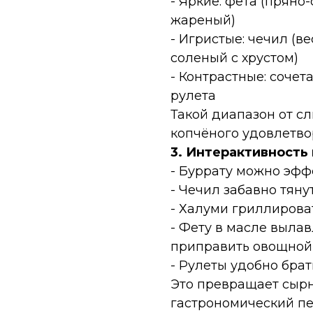
- Яркие: фета (пряно
жареный)
- Игристые: чечил (в
соленый с хрустом)
- Контрастные: соче
рулета
Такой диапазон от с
копчёного удовлетвор
3. Интерактивность
- Буррату можно эффе
- Чечил забавно тяну
- Халуми гриллироват
- Фету в масле выла
приправить овощной
- Рулеты удобно брат
Это превращает сырн
гастрономический п