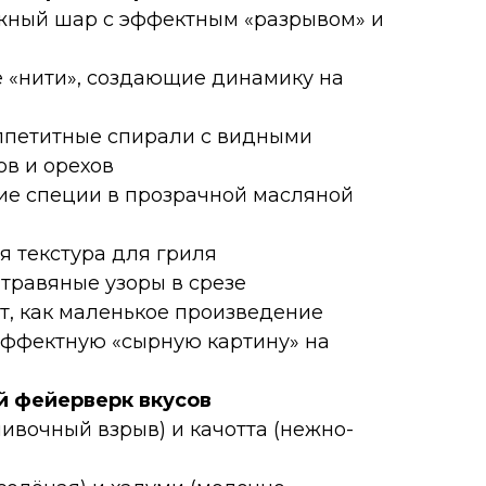
жный шар с эффектным «разрывом» и
е «нити», создающие динамику на
аппетитные спирали с видными
ов и орехов
кие специи в прозрачной масляной
я текстура для гриля
 травяные узоры в срезе
, как маленькое произведение
 эффектную «сырную картину» на
й фейерверк вкусов
ливочный взрыв) и качотта (нежно-