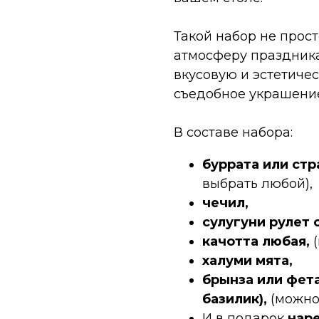
Такой набор не прост
атмосферу праздника
вкусовую и эстетическ
съедобное украшение 
В составе набора:
буррата или ст
выбрать любой),
чечил,
сулугуни рулет 
качотта любая,
халуми мята,
брынза или фета
базилик),
(можно
И в подарок
нар