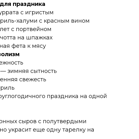
 для праздника
уррата с игристым
гриль-халуми с красным вином
улет с портвейном
ачотта на шпажках
ная фета к мясу
волизм
нежность
 — зимняя сытность
сенняя свежесть
гриль
руглогодичного праздника на одной
онных сыров с полутвердыми
о украсит еще одну тарелку на