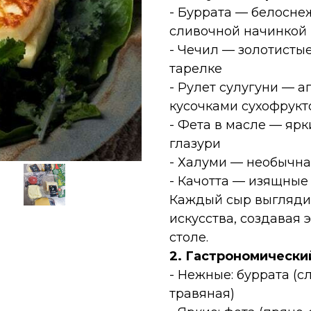
- Буррата — белосне
сливочной начинкой
- Чечил — золотисты
тарелке
- Рулет сулугуни — 
кусочками сухофрукт
- Фета в масле — яр
глазури
- Халуми — необычна
- Качотта — изящные
Каждый сыр выглядит
искусства, создавая
столе.
2. Гастрономически
- Нежные: буррата (с
травяная)