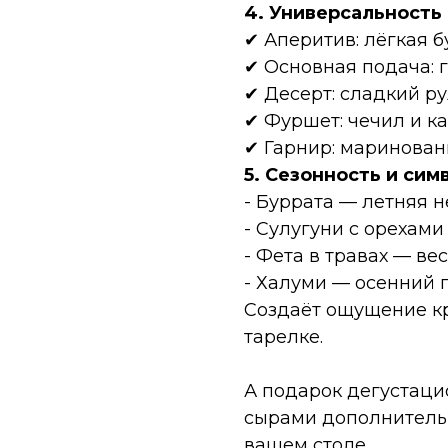
4. Универсальность
✔ Аперитив: лёгкая б
✔ Основная подача: 
✔ Десерт: сладкий р
✔ Фуршет: чечил и к
✔ Гарнир: маринован
5. Сезонность и сим
- Буррата — летняя 
- Сулугуни с орехами
- Фета в травах — ве
- Халуми — осенний 
Создаёт ощущение к
тарелке.
А подарок дегустаци
сырами дополнительн
вашем столе.