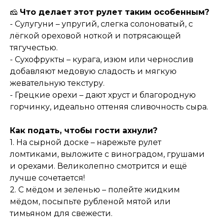
🧀
Что делает этот рулет таким особенным?
- Сулугуни – упругий, слегка солоноватый, с
лёгкой ореховой ноткой и потрясающей
тягучестью.
- Сухофрукты – курага, изюм или чернослив
добавляют медовую сладость и мягкую
жевательную текстуру.
- Грецкие орехи – дают хруст и благородную
горчинку, идеально оттеняя сливочность сыра.
Как подать, чтобы гости ахнули?
1. На сырной доске – нарежьте рулет
ломтиками, выложите с виноградом, грушами
и орехами. Великолепно смотрится и ещё
лучше сочетается!
2. С мёдом и зеленью – полейте жидким
мёдом, посыпьте рубленой мятой или
тимьяном для свежести.