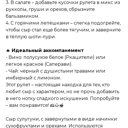
3. В салате – добавьте кусочки рулета в микс из
рукколы, груши и орехов, сбрызните
бальзамиком.
4. С горячими лепёшками – слегка подогрейте,
чтобы сыр стал ещё более тягучим, и заверните
в тёплую шоти-пури.
🔥
Идеальный аккомпанемент
- Вино: полусухое белое (Ркацители) или
лёгкое красное (Саперави).
- Чай: чёрный с душистыми травами или
имбирный с лимоном.
Этот рулет – настоящая находка для тех, кто
любит сыр с характером, но не прочь добавить
в него нотку сладкого искушения. Попробуйте
– вам понравится! 🧀🌰🍯
Сыр сулугуни, с завёрнутыми в виде начинки
сухофруктами и орехами. Используются