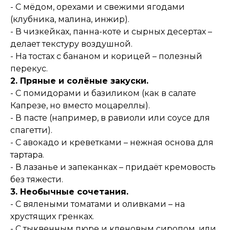
- С мёдом, орехами и свежими ягодами
(клубника, малина, инжир).
- В чизкейках, панна-коте и сырных десертах –
делает текстуру воздушной.
- На тостах с бананом и корицей – полезный
перекус.
2. Пряные и солёные закуски.
- С помидорами и базиликом (как в салате
Капрезе, но вместо моцареллы).
- В пасте (например, в равиоли или соусе для
спагетти).
- С авокадо и креветками – нежная основа для
тартара.
- В лазанье и запеканках – придаёт кремовость
без тяжести.
3. Необычные сочетания.
- С вялеными томатами и оливками – на
хрустящих гренках.
- С тыквенным пюре и кленовым сиропом, или