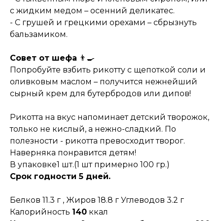
с жидким медом – осенний деликатес.
- С грушей и грецкими орехами – сбрызнуть
бальзамиком.
Совет от шефа
👨‍🍳
Попробуйте взбить рикотту с щепоткой соли и
оливковым маслом – получится нежнейший
сырный крем для бутербродов или дипов!
Рикотта на вкус напоминает детский творожок,
только не кислый, а нежно-сладкий. По
полезности - рикотта превосходит творог.
Наверняка понравится детям!
В упаковке1 шт.(1 шт примерно 100 гр.)
Срок годности 5 дней.
Белков 11.3 г , Жиров 18.8 г Углеводов 3.2 г
Калорийность
140
ккал