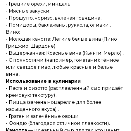
- Грецкие орехи, миндаль .
- Мясные закуски:
- Прошутто, чоризо, вяленая говядина .
- Помидоры, баклажаны, руккола, оливки .
Вино:
- Молодая качотта: Лёгкие белые вина (Пино
Гриджио, Шардоне) .
- Выдержанная: Красные вина (Кьянти, Мерло) .
- С пряностями (например, томатами): тёмное
или светдое пиво, любые красные и белые
вина .
Использование в кулинарии
- Паста и ризотто (расплавленный сыр придаёт
кремовую текстуру) .
- Пицца (замена моцарелле для более
насыщенного вкуса) .
- Гратен и запечённые овощи.
- Фондю (благодаря отличной плавкости).
Качотта
— идеальный сыр для тех, кто ценит