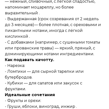
— нежный, сливочный, с лёгкой сладостью,
напоминает моцареллу, но более
выразительный .
- Выдержанная (срок созревания от 2 недель
до 3 месяцев)— более плотная, с ореховыми и
пикантными нотами, иногда с лёгкой
кислинкой .
- С добавками (например, с сушеными томаты
или прованские травы) — яркий, пряный, с
доминирующими нотами ингредиентами.
Как подавать качотту.
- Нарезка:
- Ломтики — для сырной тарелки или
бутербродов.
- Кубики — для салатов или закусок с
фруктами.
Идеальные сочетания
- Фрукты и орехи:
- Груши, яблоки, виноград, инжир .