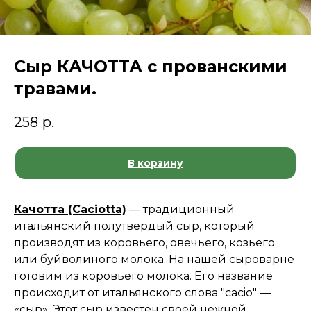
Сыр КАЧОТТА с прованскими
травами.
258
р.
В корзину
Качотта (Caciotta)
— традиционный
итальянский полутвердый сыр, который
производят из коровьего, овечьего, козьего
или буйволиного молока. На нашей сыроварне
готовим из коровьего молока. Его название
происходит от итальянского слова "cacio" —
«сыр». Этот сыр известен своей нежной