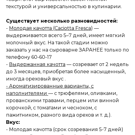
текстурой и универсальностью в кулинарии.
Существует несколько разновидностей:
-
Молодая качотта (Caciotta Fresca
) —
выдерживается всего 5–7 дней, имеет мягкий
молочный вкус. На такой стадии можно
заказать у нас на сыроварне ЗАРАНЕЕ только по
телефону 60-60-17
-
Выдержанная качотта
— созревает от 2 недель
до 3 месяцев, приобретая более насыщенный,
иногда ореховый вкус .
- Ароматизированные варианты, с
наполнителями
— с трюфелями, оливками,
прованскими травами, перцем или винной
корочкой, с томатами и чесноком, с
пажитником, разного вида орехов и т. д.).
Вкус:
- Молодая качотта (срок созревания 5-7 дней)