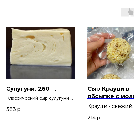
Сулугуни. 260 г.
Сыр Крауди в
обсыпке с моло
Классический сыр сулугуни в
грецкими орехам
виде традиционной круглой
Крауди - свежий
383
р.
головки.
молодой сыр, кото
214
р.
готовят из коровье
молока без добавл
сычужного фермент